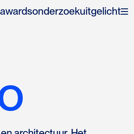
awards
onderzoek
uitgelicht
o
en architectuur. Het