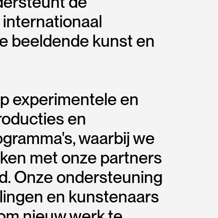
dersteunt de
 internationaal
e beeldende kunst en
op experimentele en
oducties en
ogramma's, waarbij we
en met onze partners
ld. Onze ondersteuning
llingen en kunstenaars
 om nieuw werk te