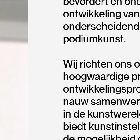
bevordert en on
ontwikkeling van
onderscheidend
podiumkunst.
Wij richten ons 
hoogwaardige pr
ontwikkelingspr
nauw samenwerk
in de kunstwere
biedt kunstinste
de mogelijkheid