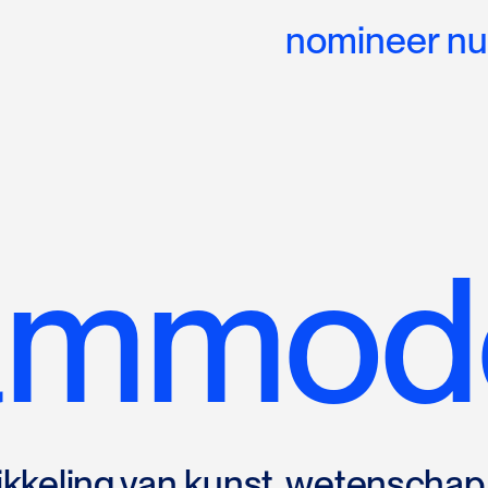
nomineer nu
ammod
keling van kunst, wetenschap 