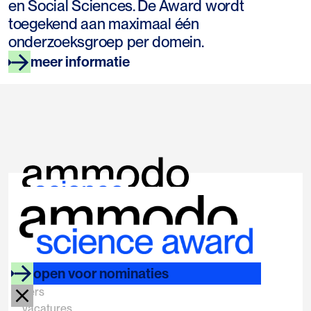
en Social Sciences. De Award wordt
toegekend aan maximaal één
onderzoeksgroep per domein.
meer informatie
links
socials
ammodo.org
instagram
open voor nominaties
faq
linkedin
pers
vacatures