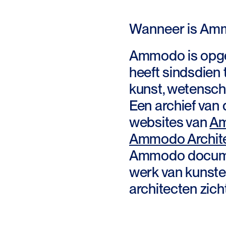
Wanneer is Am
Ammodo is opge
heeft sindsdien 
kunst, wetensch
Een archief van 
websites van
Am
Ammodo Archit
Ammodo docume
werk van kunst
architecten zich