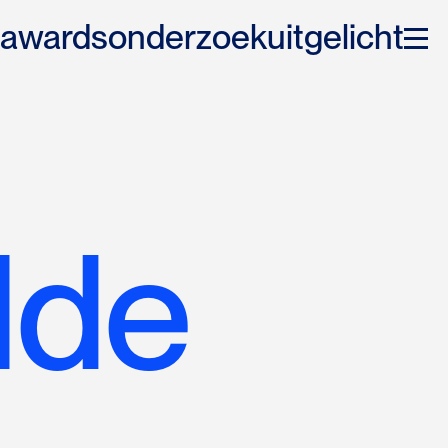
awards
onderzoek
uitgelicht
lde 