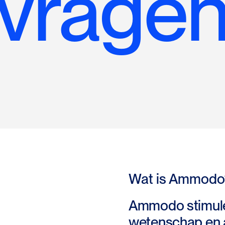
vrage
Wat is Ammodo
Ammodo stimulee
wetenschap en a