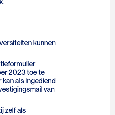
k.
iversiteiten kunnen
ieformulier
ber 2023 toe te
r kan als ingediend
estigingsmail van
 zelf als