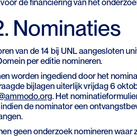
or de financiering van het onderzoe
 2. Nominaties
oren van de 14 bij UNL aangesloten un
omein per editie nomineren.
en worden ingediend door het nominat
aagde bijlagen uiterlijk vrijdag 6 okto
e@ammodo.org
. Het nominatieformulie
ndien de nominator een ontvangstbev
angen.
en geen onderzoek nomineren waar zij