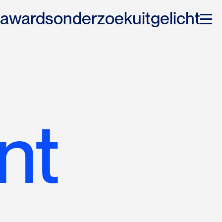
awards
onderzoek
uitgelicht
nt