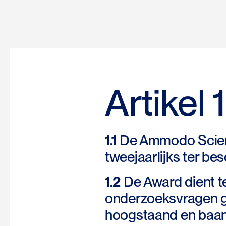
Artikel
1.1
De Ammodo Scien
tweejaarlijks ter be
1.2
De Award dient te
onderzoeksvragen g
hoogstaand en baan