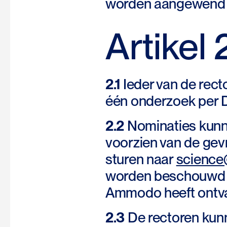
worden aangewend vo
Artikel
2.1
Ieder van de rect
één onderzoek per D
2.2
Nominaties kunn
voorzien van de gevr
sturen naar
scienc
worden beschouwd i
Ammodo heeft ontv
2.3
De rectoren kunn