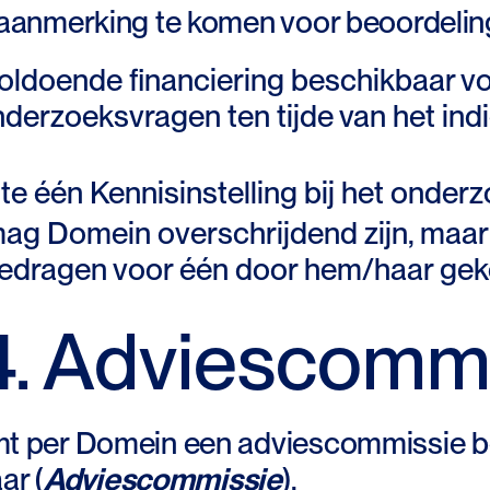
aanmerking te komen voor beoordelin
voldoende financiering beschikbaar v
erzoeksvragen ten tijde van het ind
e één Kennisinstelling bij het onderz
ag Domein overschrijdend zijn, maar
edragen voor één door hem/haar ge
 4. Adviescomm
per Domein een adviescommissie be
ar (
Adviescommissie
).