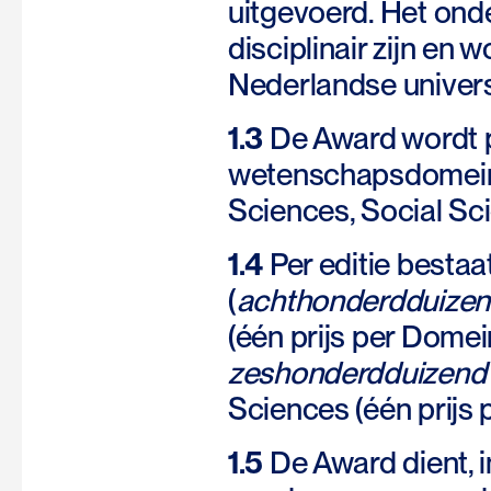
uitgevoerd. Het onder
disciplinair zijn en
Nederlandse univers
1.3
De Award wordt pe
wetenschapsdomein
Sciences, Social Sc
1.4
Per editie bestaa
(
achthonderdduizen
(één prijs per Domei
zeshonderdduizend
Sciences (één prijs 
1.5
De Award dient, i