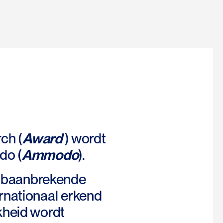
ch (
Award
) wordt
do (
Ammodo
).
e) baanbrekende
rnationaal erkend
kheid wordt