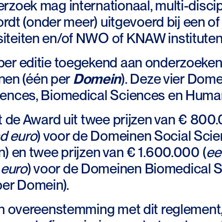
zoek mag internationaal, multi-discipli
 wordt (onder meer) uitgevoerd bij een 
iteiten en/of NWO of KNAW instituten
r editie toegekend aan onderzoeken in
en (één per
Domein
). Deze vier Dome
iences, Biomedical Sciences en Human
t de Award uit twee prijzen van € 800
d euro
) voor de Domeinen Social Sci
n) en twee prijzen van € 1.600.000 (
ee
 euro
) voor de Domeinen Biomedical S
per Domein).
n overeenstemming met dit reglement, i