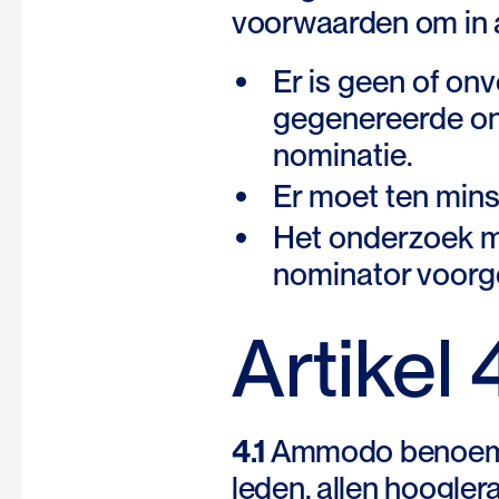
voorwaarden om in 
Er is geen of on
gegenereerde ond
nominatie.
Er moet ten minst
Het onderzoek m
nominator voorg
Artikel
4.1
Ammodo benoemt 
leden, allen hooglera