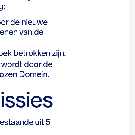
g:
oor de nieuwe
ienen van de
oek betrokken zijn.
 wordt door de
kozen Domein.
issies
staande uit 5