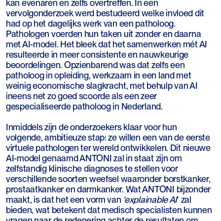
kan evenaren en zelfs overtreffen. In een
vervolgonderzoek werd bestudeerd welke invloed dit
had op het dagelijks werk van een patholoog.
Pathologen voerden hun taken uit zonder en daarna
met AI-model. Het bleek dat het samenwerken mét AI
resulteerde in meer consistente en nauwkeurige
beoordelingen. Opzienbarend was dat zelfs een
patholoog in opleiding, werkzaam in een land met
weinig economische slagkracht, met behulp van AI
ineens net zo goed scoorde als een zeer
gespecialiseerde patholoog in Nederland.
Inmiddels zijn de onderzoekers klaar voor hun
volgende, ambitieuze stap: ze willen een van de eerste
virtuele pathologen ter wereld ontwikkelen. Dit nieuwe
AI-model genaamd ANTONI zal in staat zijn om
zelfstandig klinische diagnoses te stellen voor
verschillende soorten weefsel waaronder borstkanker,
prostaatkanker en darmkanker. Wat ANTONI bijzonder
maakt, is dat het een vorm van
‘explainable AI
‘ zal
bieden, wat betekent dat medisch specialisten kunnen
vragen naar de redenering achter de resultaten om