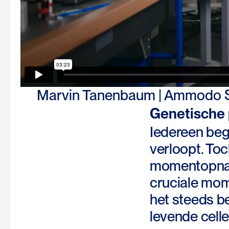
Marvin Tanenbaum | Ammodo 
Genetische 
Iedereen begr
verloopt. To
momentopname
cruciale mom
het steeds be
levende cell