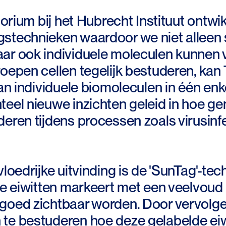
atorium bij het Hubrecht Instituut ontw
stechnieken waardoor we niet alleen 
ar ook individuele moleculen kunnen
roepen cellen tegelijk bestuderen, k
van individuele biomoleculen in één enk
teel nieuwe inzichten geleid in hoe g
eren tijdens processen zoals virusinf
vloedrijke uitvinding is de 'SunTag'-t
le eiwitten markeert met een veelvoud
goed zichtbaar worden. Door vervol
te bestuderen hoe deze gelabelde eiw