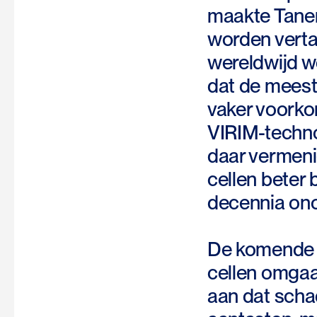
maakte Tanen
worden vertaa
wereldwijd wo
dat de meeste
vaker voorko
VIRIM-techno
daar vermen
cellen beter 
decennia ono
De komende j
cellen omgaa
aan dat schad