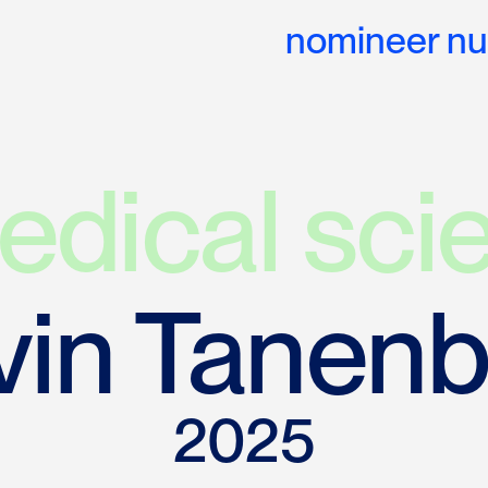
nomineer nu
edical sci
vin Tanen
2025