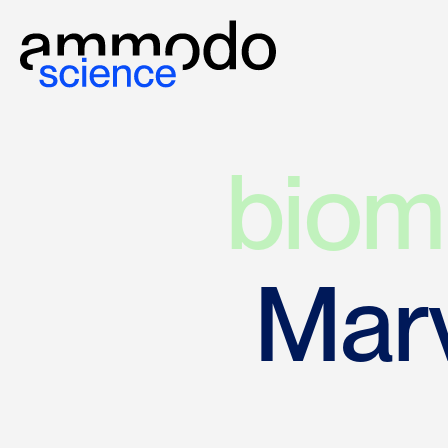
biom
Mar