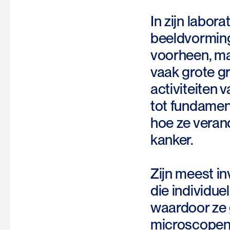
In zijn labor
beeldvorming
voorheen, ma
vaak grote g
activiteiten 
tot fundamen
hoe ze verand
kanker.
Zijn meest in
die individue
waardoor ze 
microscopen 