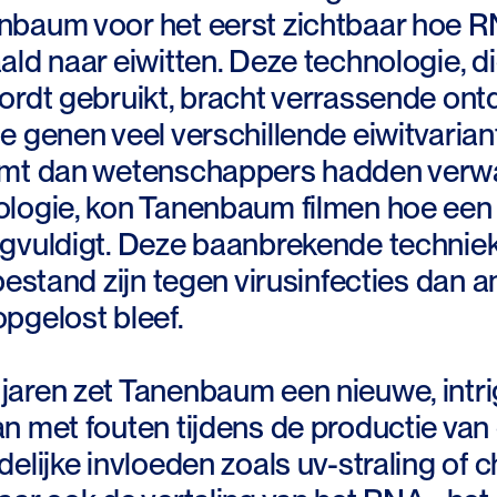
baum voor het eerst zichtbaar hoe RN
ld naar eiwitten. Deze technologie, di
rdt gebruikt, bracht verrassende ontde
 genen veel verschillende eiwitvarian
mt dan wetenschappers hadden verwac
logie, kon Tanenbaum filmen hoe een v
igvuldigt. Deze baanbrekende techni
bestand zijn tegen virusinfecties dan a
pgelost bleef.
aren zet Tanenbaum een nieuwe, intrig
n met fouten tijdens de productie van
elijke invloeden zoals uv-straling of