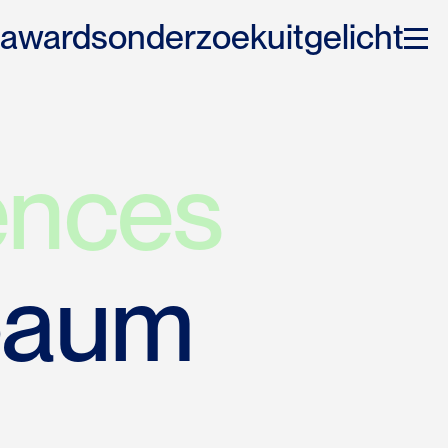
awards
onderzoek
uitgelicht
ences
baum