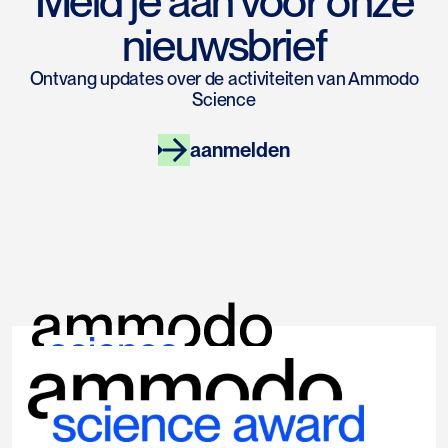
Meld je aan voor onze
nieuwsbrief
Ontvang updates over de activiteiten van Ammodo
Science
aanmelden
links
socials