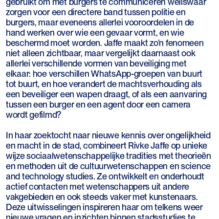
gebruikt om met burgers te communiceren weliswaar
zorgen voor een directere band tussen politie en
burgers, maar eveneens allerlei vooroordelen in de
hand werken over wie een gevaar vormt, en wie
beschermd moet worden. Jaffe maakt zo’n fenomeen
niet alleen zichtbaar, maar vergelijkt daarnaast ook
allerlei verschillende vormen van beveiliging met
elkaar: hoe verschillen WhatsApp-groepen van buurt
tot buurt, en hoe verandert de machtsverhouding als
een beveiliger een wapen draagt, of als een aanvaring
tussen een burger en een agent door een camera
wordt gefilmd?
In haar zoektocht naar nieuwe kennis over ongelijkheid
en macht in de stad, combineert Rivke Jaffe op unieke
wijze sociaalwetenschappelijke tradities met theorieën
en methoden uit de cultuurwetenschappen en science
and technology studies. Ze ontwikkelt en onderhoudt
actief contacten met wetenschappers uit andere
vakgebieden en ook steeds vaker met kunstenaars.
Deze uitwisselingen inspireren haar om telkens weer
nieuwe vragen en inzichten binnen stadsstudies te