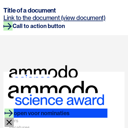
Title of a document
Link to the document (view document)
Call to action button
links
socials
ammodo.org
instagram
open voor nominaties
faq
linkedin
pers
vacatures