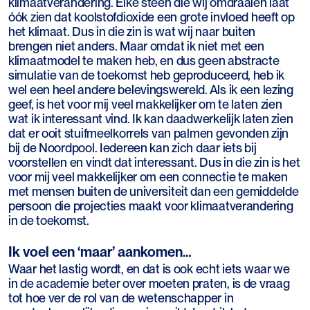
klimaatverandering. Elke steen die wij omdraaien laat
óók zien dat koolstofdioxide een grote invloed heeft op
het klimaat. Dus in die zin is wat wij naar buiten
brengen niet anders. Maar omdat ik niet met een
klimaatmodel te maken heb, en dus geen abstracte
simulatie van de toekomst heb geproduceerd, heb ik
wel een heel andere belevingswereld. Als ik een lezing
geef, is het voor mij veel makkelijker om te laten zien
wat ik interessant vind. Ik kan daadwerkelijk laten zien
dat er ooit stuifmeelkorrels van palmen gevonden zijn
bij de Noordpool. Iedereen kan zich daar iets bij
voorstellen en vindt dat interessant. Dus in die zin is het
voor mij veel makkelijker om een connectie te maken
met mensen buiten de universiteit dan een gemiddelde
persoon die projecties maakt voor klimaatverandering
in de toekomst.
Ik voel een ‘maar’ aankomen…
Waar het lastig wordt, en dat is ook echt iets waar we
in de academie beter over moeten praten, is de vraag
tot hoe ver de rol van de wetenschapper in