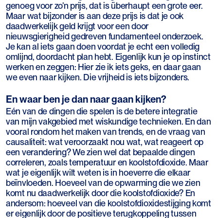
genoeg voor zo’n prijs, dat is überhaupt een grote eer.
Maar wat bijzonder is aan deze prijs is dat je ook
daadwerkelijk geld krijgt voor een door
nieuwsgierigheid gedreven fundamenteel onderzoek.
Je kan al iets gaan doen voordat je echt een volledig
omlijnd, doordacht plan hebt. Eigenlijk kun je op instinct
werken en zeggen: Hier zie ik iets geks, en daar gaan
we even naar kijken. Die vrijheid is iets bijzonders.
En waar ben je dan naar gaan kijken?
Eén van de dingen die spelen is de betere integratie
van mijn vakgebied met wiskundige technieken. En dan
vooral rondom het maken van trends, en de vraag van
causaliteit: wat veroorzaakt nou wat, wat reageert op
een verandering? We zien wel dat bepaalde dingen
correleren, zoals temperatuur en koolstofdioxide. Maar
wat je eigenlijk wilt weten is in hoeverre die elkaar
beïnvloeden. Hoeveel van de opwarming die we zien
komt nu daadwerkelijk door die koolstofdioxide? En
andersom: hoeveel van die koolstofdioxidestijging komt
er eigenlijk door de positieve terugkoppeling tussen