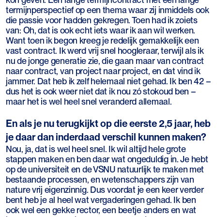
termijnperspectief op een thema waar zij inmiddels ook
die passie voor hadden gekregen. Toen had ik zoiets
van: Oh, dat is ook echt iets waar ik aan wil werken.
Want toen ik begon kreeg je redelijk gemakkelijk een
vast contract. Ik werd vrij snel hoogleraar, terwijl als ik
nu de jonge generatie zie, die gaan maar van contract
naar contract, van project naar project, en dat vind ik
jammer. Dat heb ik zelf helemaal niet gehad. Ik ben 42 –
dus het is ook weer niet dat ik nou zó stokoud ben –
maar het is wel heel snel veranderd allemaal.
En als je nu terugkijkt op die eerste 2,5 jaar, heb
je daar dan inderdaad verschil kunnen maken?
Nou, ja, dat is wel heel snel. Ik wil altijd hele grote
stappen maken en ben daar wat ongeduldig in. Je hebt
op de universiteit en de VSNU natuurlijk te maken met
bestaande processen, en wetenschappers zijn van
nature vrij eigenzinnig. Dus voordat je een keer verder
bent heb je al heel wat vergaderingen gehad. Ik ben
ook wel een gekke rector, een beetje anders en wat