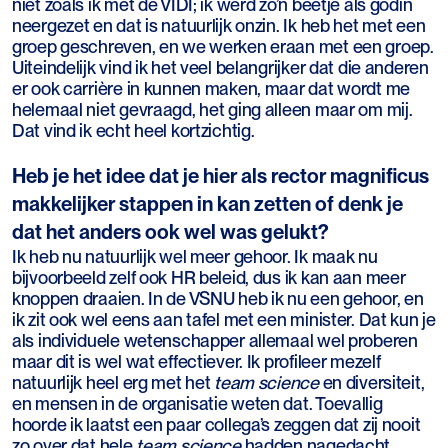
niet zoals ik met de VIDI; ik werd zo’n beetje als godin
neergezet en dat is natuurlijk onzin. Ik heb het met een
groep geschreven, en we werken eraan met een groep.
Uiteindelijk vind ik het veel belangrijker dat die anderen
er ook carrière in kunnen maken, maar dat wordt me
helemaal niet gevraagd, het ging alleen maar om mij.
Dat vind ik echt heel kortzichtig.
Heb je het idee dat je hier als rector magnificus
makkelijker stappen in kan zetten of denk je
dat het anders ook wel was gelukt?
Ik heb nu natuurlijk wel meer gehoor. Ik maak nu
bijvoorbeeld zelf ook HR beleid, dus ik kan aan meer
knoppen draaien. In de VSNU heb ik nu een gehoor, en
ik zit ook wel eens aan tafel met een minister. Dat kun je
als individuele wetenschapper allemaal wel proberen
maar dit is wel wat effectiever. Ik profileer mezelf
natuurlijk heel erg met het
team science
en diversiteit,
en mensen in de organisatie weten dat. Toevallig
hoorde ik laatst een paar collega’s zeggen dat zij nooit
zo over dat hele
team science
hadden nagedacht,