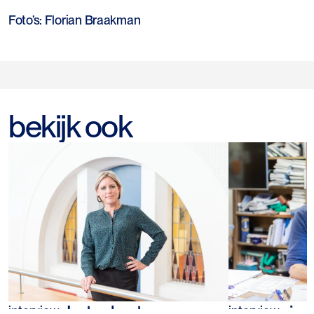
Foto’s: Florian Braakman
bekijk ook
Rianne Letschert over
Ben Fering
interview
interview