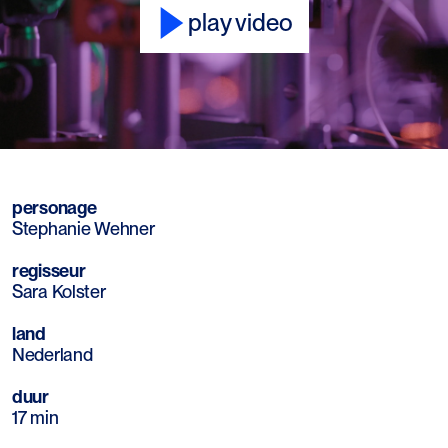
play video
Mute
Sett
personage
Stephanie Wehner
regisseur
Sara Kolster
land
Nederland
duur
17 min