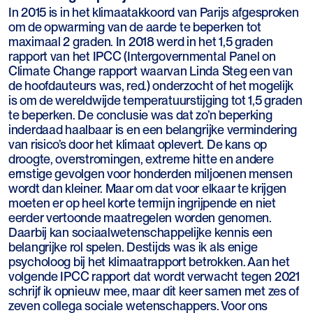
In 2015 is in het klimaatakkoord van Parijs afgesproken
om de opwarming van de aarde te beperken tot
maximaal 2 graden. In 2018 werd in het 1,5 graden
rapport van het IPCC (Intergovernmental Panel on
Climate Change rapport waarvan Linda Steg een van
de hoofdauteurs was, red.) onderzocht of het mogelijk
is om de wereldwijde temperatuurstijging tot 1,5 graden
te beperken. De conclusie was dat zo’n beperking
inderdaad haalbaar is en een belangrijke vermindering
van risico’s door het klimaat oplevert. De kans op
droogte, overstromingen, extreme hitte en andere
ernstige gevolgen voor honderden miljoenen mensen
wordt dan kleiner. Maar om dat voor elkaar te krijgen
moeten er op heel korte termijn ingrijpende en niet
eerder vertoonde maatregelen worden genomen.
Daarbij kan sociaalwetenschappelijke kennis een
belangrijke rol spelen. Destijds was ik als enige
psycholoog bij het klimaatrapport betrokken. Aan het
volgende IPCC rapport dat wordt verwacht tegen 2021
schrijf ik opnieuw mee, maar dit keer samen met zes of
zeven collega sociale wetenschappers. Voor ons