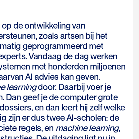
l op de ontwikkeling van
steunen, zoals artsen bij het
ndmatig geprogrammeerd met
n experts. Vandaag de dag werken
 systemen met honderden miljoenen
arvan AI advies kan geven.
e learning
door. Daarbij voer je
en. Dan geef je de computer grote
ssiers, en dan leert hij zelf welke
 zijn er dus twee AI-scholen: de
iete regels, en
machine learning
,
ructies. De uitdaging ligt nu in