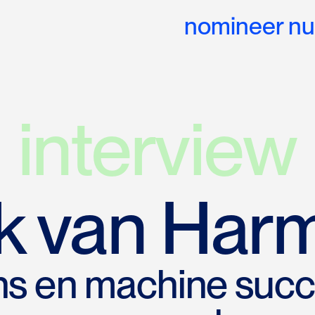
nomineer nu
interview
k van Har
ns en machine succ