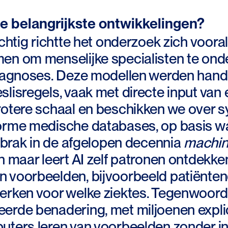
e belangrijkste ontwikkelingen?
achtig richtte het onderzoek zich voora
en om menselijke specialisten te onder
 diagnoses. Deze modellen werden ha
slisregels, vaak met directe input va
rotere schaal en beschikken we over
orme medische databases, op basis wa
d brak in de afgelopen decennia
machin
n maar leert AI zelf patronen ontdekk
voorbeelden, bijvoorbeeld patiëntendo
erken voor welke ziektes. Tegenwoordig
erde benadering, met miljoenen explic
ters leren van voorbeelden zonder inst