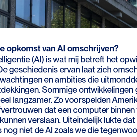
de opkomst van AI omschrijven?
telligentie (AI) is wat mij betreft het 
De geschiedenis ervan laat zich omsch
rwachtingen en ambities die uitmondde
tdekkingen. Sommige ontwikkelingen g
 veel langzamer. Zo voorspelden Ameri
elfvertrouwen dat een computer binnen 
unnen verslaan. Uiteindelijk lukte dat pa
 nog niet de AI zoals we die tegenwoo