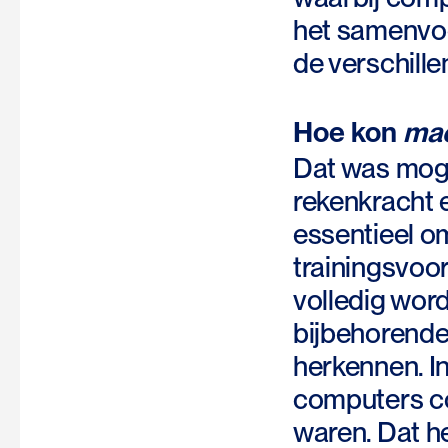
het samenvoe
de verschill
Hoe kon
mac
Dat was moge
rekenkracht 
essentieel 
trainingsvoo
volledig wor
bijbehorende
herkennen. I
computers co
waren. Dat h