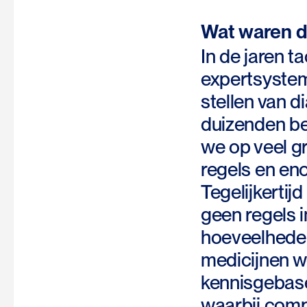
Wat waren d
In de jaren t
expertsystem
stellen van
duizenden be
we op veel g
regels en en
Tegelijkertij
geen regels i
hoeveelheden 
medicijnen w
kennisgebase
waarbij compu