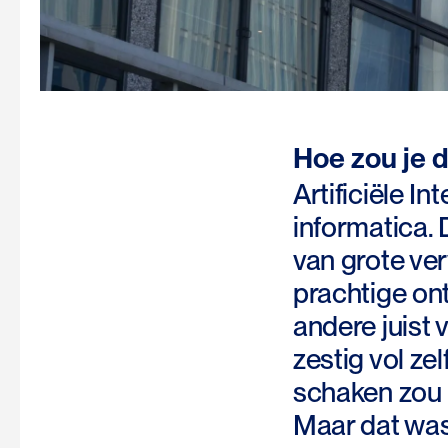
Hoe zou je 
Artificiële In
informatica. 
van grote ve
prachtige on
andere juist
zestig vol z
schaken zou k
Maar dat was