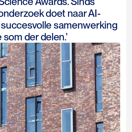
Science Awards. Sinds
 onderzoek doet naar AI-
om succesvolle samenwerking
 som der delen.’