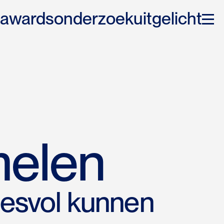
awards
onderzoek
uitgelicht
melen
esvol kunnen