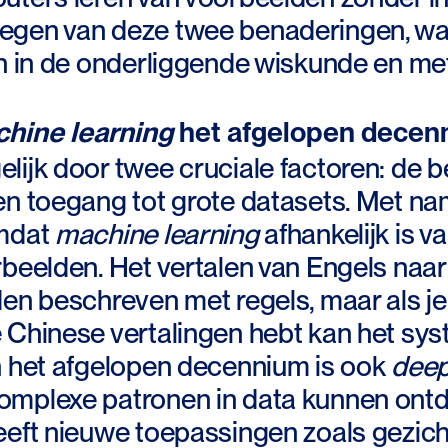
gen van deze twee benaderingen, wat i
en in de onderliggende wiskunde en me
hine learning
het afgelopen decen
lijk door twee cruciale factoren: de
en toegang tot grote datasets. Met na
omdat
machine learning
afhankelijk is 
rbeelden. Het vertalen van Engels naar
den beschreven met regels, maar als j
 Chinese vertalingen hebt kan het sys
n het afgelopen decennium is ook
deep
mplexe patronen in data kunnen ontde
eeft nieuwe toepassingen zoals gezic